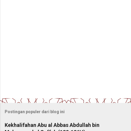
t
a
r
Postingan populer dari blog ini
Kekhalifahan Abu al Abbas Abdullah bin