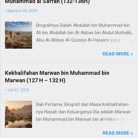
Muhammad al Saffah (132-136H)
-
Agustus 04, 2026
Biografinya Dialah Abdullah bin Muhammad bin
Ali bin Abdullah bin Al-Abbas bin Abdul Muthalib,
Abu Al-Abbas Al-Qurasyi Al-Hasyimi yang
bergelar As-Saffah, Amirul Mukminin. Ibunya
READ MORE »
adalah Raythah binti Ubaidillah bin Abdullah bin
Abdul Madan Al-Haritsi. As-Saffah lahir di Al-
Humaimah, wilayah Asy-Syarah di Syam. Ia
Kekhalifahan Marwan bin Muhammad bin
tumbuh besar di sana hingga saudaranya,
Marwan (127 H – 132 H)
Ibrahim, dicari dan dibunuh oleh Marwan Al-
-
Juli 31, 2026
Himar di Harran, lalu mereka pindah ke Kufah.
Sifat-sifatnya Ia berkulit putih, tampan,
Bab Pertama: Biografi dan Masa Kekhalifahan-
berbadan tinggi, berhidung mancung, berambut
nya Nasab dan Keluarganya Dia adalah Marwan
keriting, berjanggut indah, berwajah rupawan,
bin Muhammad bin Marwan bin al-Hakam bin
fasih berbicara, berpemikiran baik, serta cerdas
Abi al-'Ash bin Umayyah, seorang Quraisy dari
dan cepat tanggap. Sebagian ahli ilmu berkata:
READ MORE »
Bani Umayyah, bergelar Abu Abdil Malik, Amirul
Kalimat terakhir yang diucapkan Abu Al-Abbas