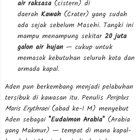
air raksasa
(cistern) di
daerah
Kawah
(Crater) yang sudah
ada sejak sebelum Masehi. Tangki ini
mampu menampung sekitar
20 juta
galon air hujan
— cukup untuk
memasok kebutuhan seluruh kota dan
armada kapal.
Aden pun berkembang menjadi pelabuhan
tersibuk di kawasan itu. Penulis
Periplus
Maris Erythraei
(abad ke-1 M) menyebut
Aden sebagai
"Eudaimon Arabia"
(Arabia
yang Makmur) — tempat di mana kapal-