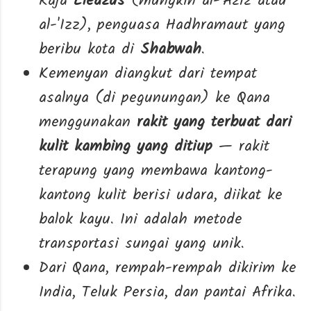
Raja
Eleazus
(mungkin al-'Aziz atau
al-'Izz), penguasa Hadhramaut yang
beribu kota di
Shabwah
.
Kemenyan diangkut dari tempat
asalnya (di pegunungan) ke Qana
menggunakan
rakit yang terbuat dari
kulit kambing yang ditiup
— rakit
terapung yang membawa kantong-
kantong kulit berisi udara, diikat ke
balok kayu. Ini adalah metode
transportasi sungai yang unik.
Dari Qana, rempah-rempah dikirim ke
India, Teluk Persia, dan pantai Afrika.