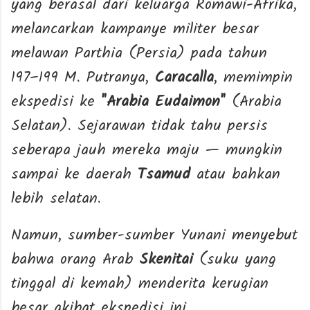
yang berasal dari keluarga Romawi-Afrika,
melancarkan kampanye militer besar
melawan Parthia (Persia) pada tahun
197–199 M. Putranya,
Caracalla
, memimpin
ekspedisi ke
"Arabia Eudaimon"
(Arabia
Selatan). Sejarawan tidak tahu persis
seberapa jauh mereka maju — mungkin
sampai ke daerah
Tsamud
atau bahkan
lebih selatan.
Namun, sumber-sumber Yunani menyebut
bahwa orang Arab
Skenitai
(suku yang
tinggal di kemah) menderita kerugian
besar akibat ekspedisi ini.