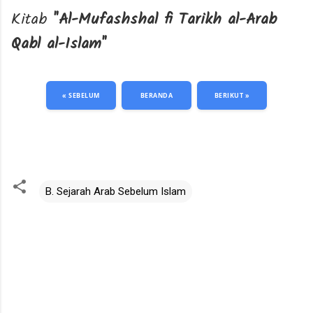
Kitab
"Al-Mufashshal fi Tarikh al-Arab
Qabl al-Islam"
« SEBELUM
BERANDA
BERIKUT »
B. Sejarah Arab Sebelum Islam
K
o
m
e
n