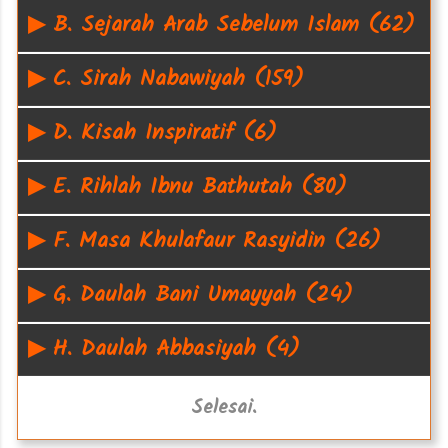
▶
B. Sejarah Arab Sebelum Islam (62)
▶
C. Sirah Nabawiyah (159)
▶
D. Kisah Inspiratif (6)
▶
E. Rihlah Ibnu Bathutah (80)
▶
F. Masa Khulafaur Rasyidin (26)
▶
G. Daulah Bani Umayyah (24)
▶
H. Daulah Abbasiyah (4)
Selesai.