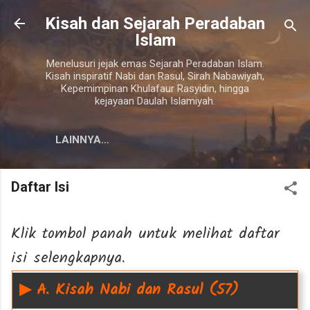
Langsung ke konten utama
Kisah dan Sejarah Peradaban
Islam
Menelusuri jejak emas Sejarah Peradaban Islam.
Kisah inspiratif Nabi dan Rasul, Sirah Nabawiyah,
Kepemimpinan Khulafaur Rasyidin, hingga
kejayaan Daulah Islamiyah.
LAINNYA…
Daftar Isi
Klik tombol panah untuk melihat daftar
isi selengkapnya.
▶
A. Kisah Nabi dan Rasul (57)