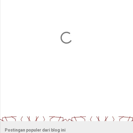
e
n
t
a
r
Postingan populer dari blog ini