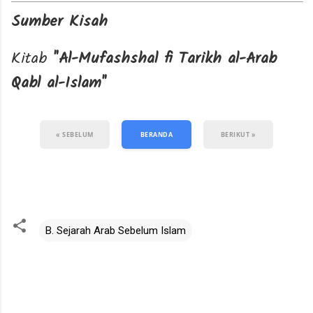
Sumber Kisah
Kitab
"Al-Mufashshal fi Tarikh al-Arab
Qabl al-Islam"
« SEBELUM
BERANDA
BERIKUT »
B. Sejarah Arab Sebelum Islam
K
o
m