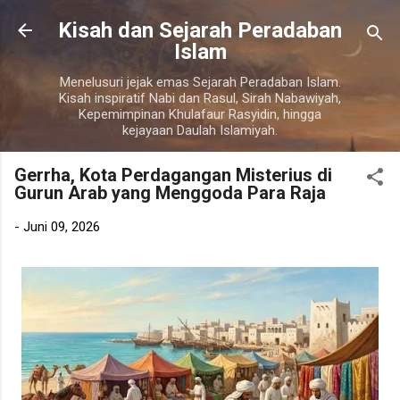
Langsung ke konten utama
Kisah dan Sejarah Peradaban
Islam
Menelusuri jejak emas Sejarah Peradaban Islam.
Kisah inspiratif Nabi dan Rasul, Sirah Nabawiyah,
Kepemimpinan Khulafaur Rasyidin, hingga
kejayaan Daulah Islamiyah.
Gerrha, Kota Perdagangan Misterius di
Gurun Arab yang Menggoda Para Raja
-
Juni 09, 2026