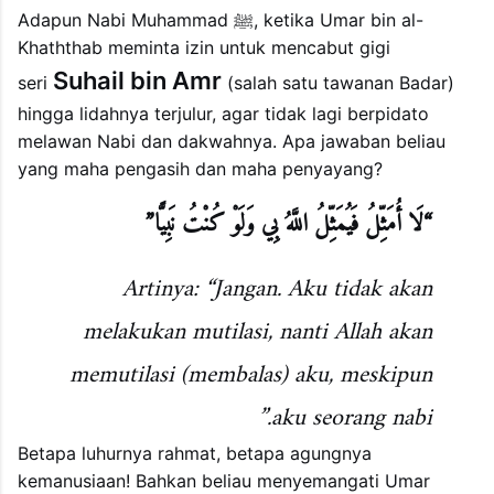
Adapun Nabi Muhammad ﷺ, ketika Umar bin al-
Khaththab meminta izin untuk mencabut gigi
Suhail bin Amr
seri
(salah satu tawanan Badar)
hingga lidahnya terjulur, agar tidak lagi berpidato
melawan Nabi dan dakwahnya. Apa jawaban beliau
yang maha pengasih dan maha penyayang?
“لَا أُمَثِّلُ فَيُمَثِّلُ اللَّهُ بِي وَلَوْ كُنْتُ نَبِيًّا”
Artinya: “Jangan. Aku tidak akan
melakukan mutilasi, nanti Allah akan
memutilasi (membalas) aku, meskipun
aku seorang nabi.”
Betapa luhurnya rahmat, betapa agungnya
kemanusiaan! Bahkan beliau menyemangati Umar