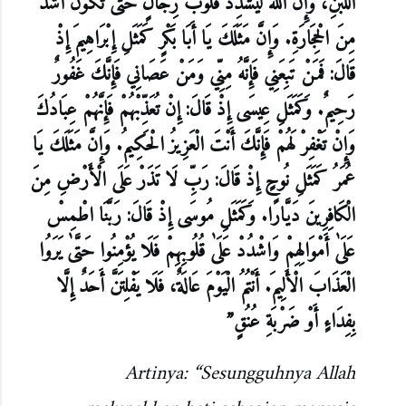
اللَّبَنِ، وَإِنَّ اللَّهَ لَيُشَدِّدُ قُلُوبَ رِجَالٍ حَتَّى تَكُونَ أَشَدَّ
مِنَ الْحِجَارَةِ. وَإِنَّ مَثَلَكَ يَا أَبَا بَكْرٍ كَمَثَلِ إِبْرَاهِيمَ إِذْ
قَالَ: فَمَنْ تَبِعَنِي فَإِنَّهُ مِنِّي وَمَنْ عَصَانِي فَإِنَّكَ غَفُورٌ
رَحِيمٌ. وَكَمَثَلِ عِيسَى إِذْ قَالَ: إِنْ تُعَذِّبْهُمْ فَإِنَّهُمْ عِبَادُكَ
وَإِنْ تَغْفِرْ لَهُمْ فَإِنَّكَ أَنْتَ الْعَزِيزُ الْحَكِيمُ. وَإِنَّ مَثَلَكَ يَا
عُمَرُ كَمَثَلِ نُوحٍ إِذْ قَالَ: رَبِّ لَا تَذَرْ عَلَى الْأَرْضِ مِنَ
الْكَافِرِينَ دَيَّارًا. وَكَمَثَلِ مُوسَى إِذْ قَالَ: رَبَّنَا اطْمِسْ
عَلَىٰ أَمْوَالِهِمْ وَاشْدُدْ عَلَىٰ قُلُوبِهِمْ فَلَا يُؤْمِنُوا حَتَّىٰ يَرَوُا
الْعَذَابَ الْأَلِيمَ. أَنْتُمُ الْيَوْمَ عَالَةٌ، فَلَا يَفْلِتَنَّ أَحَدٌ إِلَّا
بِفِدَاءٍ أَوْ ضَرْبَةِ عُنُقٍ”
Artinya: “Sesungguhnya Allah