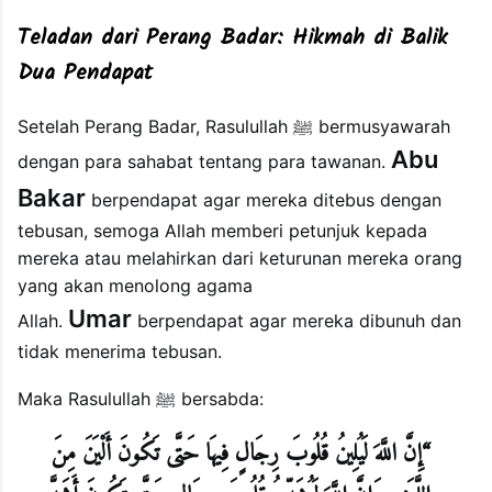
Teladan dari Perang Badar: Hikmah di Balik
Dua Pendapat
Setelah Perang Badar, Rasulullah ﷺ bermusyawarah
Abu
dengan para sahabat tentang para tawanan.
Bakar
berpendapat agar mereka ditebus dengan
tebusan, semoga Allah memberi petunjuk kepada
mereka atau melahirkan dari keturunan mereka orang
yang akan menolong agama
Umar
Allah.
berpendapat agar mereka dibunuh dan
tidak menerima tebusan.
Maka Rasulullah ﷺ bersabda:
“إِنَّ اللَّهَ لَيُلِينُ قُلُوبَ رِجَالٍ فِيهَا حَتَّى تَكُونَ أَلْيَنَ مِنَ