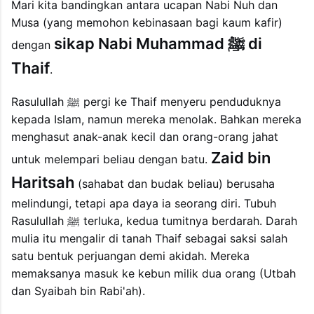
Mari kita bandingkan antara ucapan Nabi Nuh dan
Musa (yang memohon kebinasaan bagi kaum kafir)
sikap Nabi Muhammad ﷺ di
dengan
Thaif
.
Rasulullah ﷺ pergi ke Thaif menyeru penduduknya
kepada Islam, namun mereka menolak. Bahkan mereka
menghasut anak-anak kecil dan orang-orang jahat
Zaid bin
untuk melempari beliau dengan batu.
Haritsah
(sahabat dan budak beliau) berusaha
melindungi, tetapi apa daya ia seorang diri. Tubuh
Rasulullah ﷺ terluka, kedua tumitnya berdarah. Darah
mulia itu mengalir di tanah Thaif sebagai saksi salah
satu bentuk perjuangan demi akidah. Mereka
memaksanya masuk ke kebun milik dua orang (Utbah
dan Syaibah bin Rabi'ah).