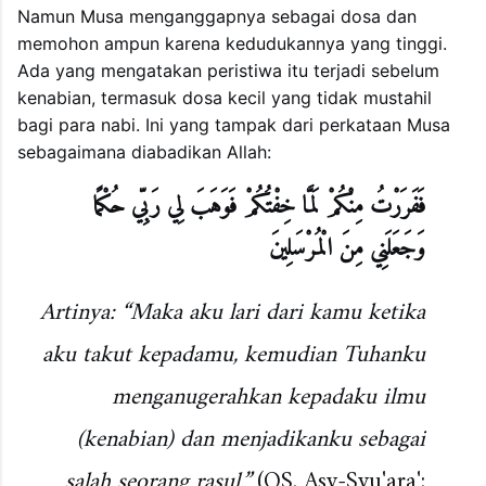
Namun Musa menganggapnya sebagai dosa dan
memohon ampun karena kedudukannya yang tinggi.
Ada yang mengatakan peristiwa itu terjadi sebelum
kenabian, termasuk dosa kecil yang tidak mustahil
bagi para nabi. Ini yang tampak dari perkataan Musa
sebagaimana diabadikan Allah:
فَفَرَرْتُ مِنْكُمْ لَمَّا خِفْتُكُمْ فَوَهَبَ لِي رَبِّي حُكْمًا
وَجَعَلَنِي مِنَ الْمُرْسَلِينَ
Artinya: “Maka aku lari dari kamu ketika
aku takut kepadamu, kemudian Tuhanku
menganugerahkan kepadaku ilmu
(kenabian) dan menjadikanku sebagai
salah seorang rasul.”
(QS. Asy-Syu'ara':