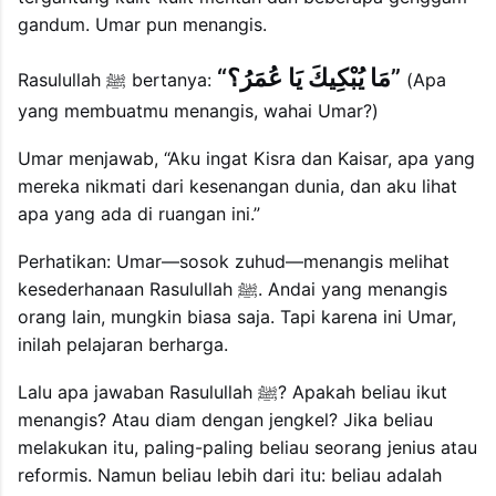
gandum. Umar pun menangis.
“مَا يُبْكِيكَ يَا عُمَرُ؟”
Rasulullah ﷺ bertanya:
(Apa
yang membuatmu menangis, wahai Umar?)
Umar menjawab, “Aku ingat Kisra dan Kaisar, apa yang
mereka nikmati dari kesenangan dunia, dan aku lihat
apa yang ada di ruangan ini.”
Perhatikan: Umar—sosok zuhud—menangis melihat
kesederhanaan Rasulullah ﷺ. Andai yang menangis
orang lain, mungkin biasa saja. Tapi karena ini Umar,
inilah pelajaran berharga.
Lalu apa jawaban Rasulullah ﷺ? Apakah beliau ikut
menangis? Atau diam dengan jengkel? Jika beliau
melakukan itu, paling-paling beliau seorang jenius atau
reformis. Namun beliau lebih dari itu: beliau adalah