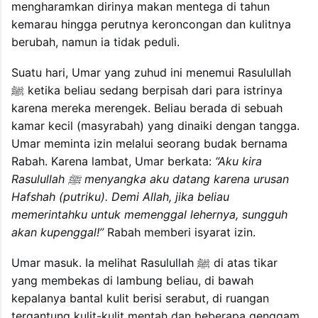
mengharamkan dirinya makan mentega di tahun
kemarau hingga perutnya keroncongan dan kulitnya
berubah, namun ia tidak peduli.
Suatu hari, Umar yang zuhud ini menemui Rasulullah
ﷺ ketika beliau sedang berpisah dari para istrinya
karena mereka merengek. Beliau berada di sebuah
kamar kecil (masyrabah) yang dinaiki dengan tangga.
Umar meminta izin melalui seorang budak bernama
Rabah. Karena lambat, Umar berkata:
“Aku kira
Rasulullah ﷺ menyangka aku datang karena urusan
Hafshah (putriku). Demi Allah, jika beliau
memerintahku untuk memenggal lehernya, sungguh
akan kupenggal!”
Rabah memberi isyarat izin.
Umar masuk. Ia melihat Rasulullah ﷺ di atas tikar
yang membekas di lambung beliau, di bawah
kepalanya bantal kulit berisi serabut, di ruangan
tergantung kulit-kulit mentah dan beberapa genggam