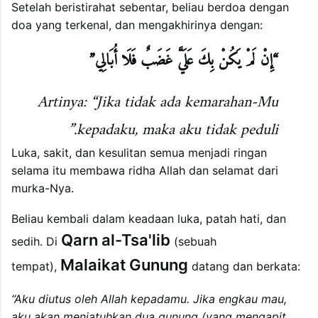
Setelah beristirahat sebentar, beliau berdoa dengan
doa yang terkenal, dan mengakhirinya dengan:
“إِنْ لَمْ يَكُنْ بِكَ عَلَيَّ غَضَبٌ فَلَا أُبَالِي”
Artinya: “Jika tidak ada kemarahan-Mu
kepadaku, maka aku tidak peduli.”
Luka, sakit, dan kesulitan semua menjadi ringan
selama itu membawa ridha Allah dan selamat dari
murka-Nya.
Beliau kembali dalam keadaan luka, patah hati, dan
Qarn al-Tsa'lib
sedih. Di
(sebuah
Malaikat Gunung
tempat),
datang dan berkata:
“Aku diutus oleh Allah kepadamu. Jika engkau mau,
aku akan menjatuhkan dua gunung (yang mengapit