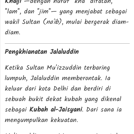
Khalji
—dengan huruf "kha" difatah,
"lam", dan "jim"— yang menjabat sebagai
wakil Sultan (
na'ib
), mulai bergerak diam-
diam.
Pengkhianatan Jalaluddin
Ketika Sultan Mu'izzuddin terbaring
lumpuh, Jalaluddin memberontak. Ia
keluar dari kota Delhi dan berdiri di
sebuah bukit dekat kubah yang dikenal
sebagai
Kubah al-Jaisyani
. Dari sana ia
mengumpulkan kekuatan.