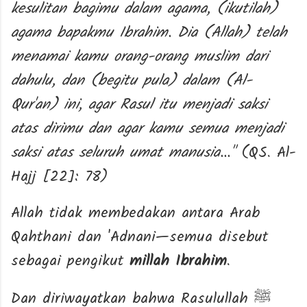
kesulitan bagimu dalam agama, (ikutilah)
agama bapakmu Ibrahim. Dia (Allah) telah
menamai kamu orang-orang muslim dari
dahulu, dan (begitu pula) dalam (Al-
Qur'an) ini, agar Rasul itu menjadi saksi
atas dirimu dan agar kamu semua menjadi
saksi atas seluruh umat manusia..."
(QS. Al-
Hajj [22]: 78)
Allah tidak membedakan antara Arab
Qahthani dan 'Adnani—semua disebut
sebagai pengikut
millah Ibrahim
.
Dan diriwayatkan bahwa Rasulullah
ﷺ