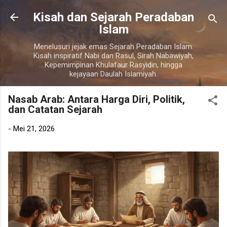
Langsung ke konten utama
Kisah dan Sejarah Peradaban
Islam
Menelusuri jejak emas Sejarah Peradaban Islam.
Kisah inspiratif Nabi dan Rasul, Sirah Nabawiyah,
Kepemimpinan Khulafaur Rasyidin, hingga
kejayaan Daulah Islamiyah.
Nasab Arab: Antara Harga Diri, Politik,
dan Catatan Sejarah
-
Mei 21, 2026