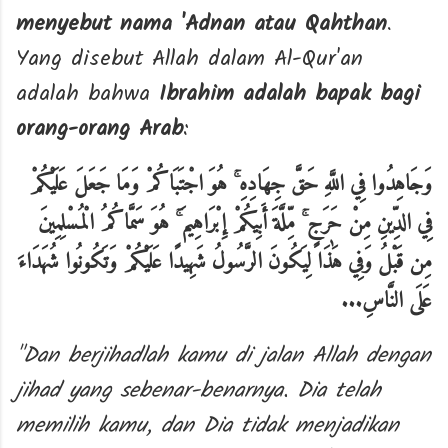
menyebut nama 'Adnan atau Qahthan
.
Yang disebut Allah dalam Al-Qur'an
adalah bahwa
Ibrahim adalah bapak bagi
orang-orang Arab
:
وَجَاهِدُوا فِي اللَّهِ حَقَّ جِهَادِهِ ۚ هُوَ اجْتَبَاكُمْ وَمَا جَعَلَ عَلَيْكُمْ
فِي الدِّينِ مِنْ حَرَجٍ ۚ مِّلَّةَ أَبِيكُمْ إِبْرَاهِيمَ ۚ هُوَ سَمَّاكُمُ الْمُسْلِمِينَ
مِن قَبْلُ وَفِي هَٰذَا لِيَكُونَ الرَّسُولُ شَهِيدًا عَلَيْكُمْ وَتَكُونُوا شُهَدَاءَ
...
عَلَى النَّاسِ
"Dan berjihadlah kamu di jalan Allah dengan
jihad yang sebenar-benarnya. Dia telah
memilih kamu, dan Dia tidak menjadikan