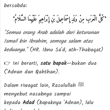
bersabda:
"
كُلُّ الْعَرَبِ مِنْ وَلَدِ إِسْمَاعِيلَ بْنِ إِبْرَاهِيمَ عَلَيْهِمَا السَّلَامُ
"
"Semua orang Arab adalah dari keturunan
Ismail bin Ibrahim, semoga salam atas
keduanya."
(HR. Ibnu Sa'd, ath-Thabaqat)
Ini berarti,
satu bapak
—bukan dua
👉
('Adnan dan Qahthan).
Dalam riwayat lain, Rasulullah
ﷺ
menyebut nasabnya sampai
kepada
Adad
(bapaknya 'Adnan), lalu