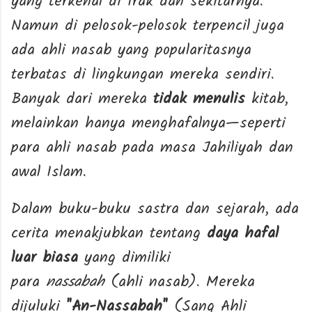
yang terkenal di Irak dan sekitarnya.
Namun di pelosok-pelosok terpencil juga
ada ahli nasab yang popularitasnya
terbatas di lingkungan mereka sendiri.
Banyak dari mereka
tidak menulis
kitab,
melainkan hanya menghafalnya—seperti
para ahli nasab pada masa Jahiliyah dan
awal Islam.
Dalam buku-buku sastra dan sejarah, ada
cerita menakjubkan tentang
daya hafal
luar biasa
yang dimiliki
para
nassabah
(ahli nasab). Mereka
dijuluki
"An-Nassabah"
(Sang Ahli