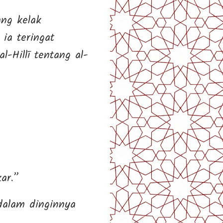
ng kelak
ia teringat
l-Hillī tentang al-
ar.”
dalam dinginnya