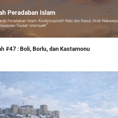
Langsung ke konten utama
rah Peradaban Islam
arah Peradaban Islam. Kisah inspiratif Nabi dan Rasul, Sirah Nabaw
 kejayaan Daulah Islamiyah.
ah #47 : Boli, Borlu, dan Kastamonu