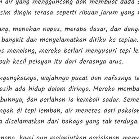
am air yang mengguncang dan membuat dada s
m dingin terasa seperti ribuan jarum yang 
ang, menahan napas, meraba dasar, dan denga
l bangkit dan menyelamatkan diriku ke tepian
s menolong, mereka berlari menyusuri tepi 
buh kecil pelayan itu dari derasnya arus.
ngangkatnya, wajahnya pucat dan nafasnya t
asih ada hidup dalam dirinya. Mereka memba
uhnya, dan perlahan ia kembali sadar. Semen
engah di tepi lembah, air menetes dari pakaia
a diselamatkan dari bahaya yang tak terduga.
ang, kami pun melanjutkan perjalanan memas