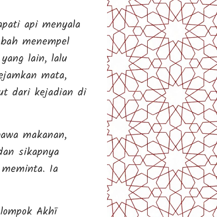
pati api menyala
embah menempel
ang lain, lalu
ejamkan mata,
t dari kejadian di
bawa makanan,
dan sikapnya
 meminta. Ia
elompok Akhī