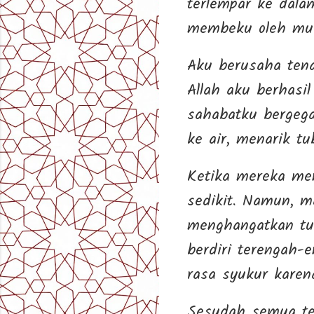
terlempar ke dal
membeku oleh musi
Aku berusaha ten
Allah aku berhasi
sahabatku bergega
ke air, menarik tu
Ketika mereka me
sedikit. Namun, m
menghangatkan tub
berdiri terengah-
rasa syukur karen
Sesudah semua ten