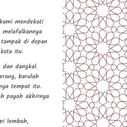
 kami mendekati
m melafalkannya
g tampak di depan
ota itu.
g dan dangkal.
rang, barulah
ya tempat itu.
ah payah akhirnya
pi lembah,