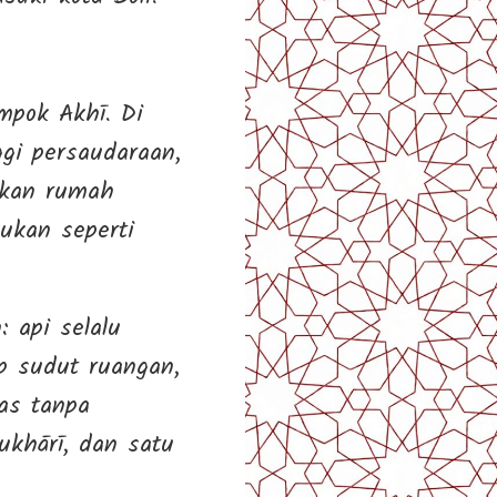
mpok Akhī. Di
gi persaudaraan,
ikan rumah
ukan seperti
 api selalu
p sudut ruangan,
as tanpa
khārī, dan satu