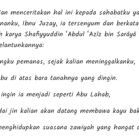
an menceritakan hal ini kepada sahabatku ya
ananku, Ibnu Juzay, ia tersenyum dan berkata 
 karya Shafiyyuddin ‘Abdul ‘Azīz bin Sarāyā a
melantunkannya:
gku pemanas, sejak kalian meninggalkanku,
bu di atas bara tanahnya yang dingin.
 ingin ia menjadi seperti Abu Lahab,
dai jin kalian akan datang membawa kayu bak
 menghidupkan suasana zawiyah yang hangat 