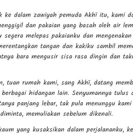
 ke dalam zawiyah pemuda Akhī itu, kami da
enggigil dan pakaian yang basah oleh air l
Aku segera melepas pakaianku dan mengenakan y
 merentangkan tangan dan kakiku sambil mem
nya bara mengusir sisa rasa dingin dan taku
n, tuan rumah kami, sang Akhī, datang mem
berbagai hidangan lain. Senyumannya tulus 
rtanya panjang lebar, tak pula menunggu kami
iminta, memuliakan sebelum dikenali.
kaum yang kusaksikan dalam perjalananku, k