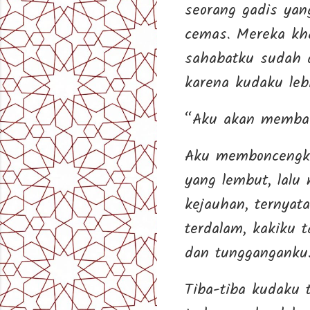
seorang gadis ya
cemas. Mereka kha
sahabatku sudah 
karena kudaku leb
“Aku akan membaw
Aku memboncengka
yang lembut, lalu
kejauhan, ternyat
terdalam, kakiku 
dan tungganganku
Tiba-tiba kudaku t