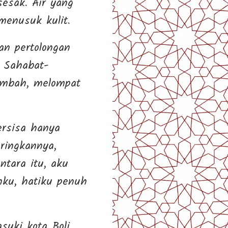
esak. Air yang
menusuk kulit.
n pertolongan
. Sahabat-
lembah, melompat
ersisa hanya
ringkannya,
tara itu, aku
nku, hatiku penuh
uki kota Boli.