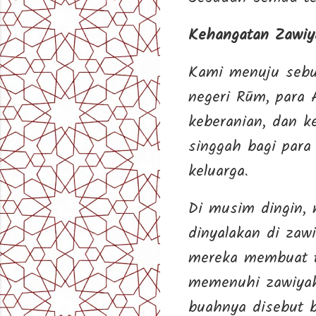
Kehangatan Zawiy
Kami menuju sebu
negeri Rūm, para 
keberanian, dan 
singgah bagi para
keluarga.
Di musim dingin, 
dinyalakan di zaw
mereka membuat t
memenuhi zawiyah
buahnya disebut b