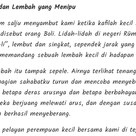
 dan Lembah yang Menipu
m salju menyambut kami ketika kafilah kecil
disebut orang Boli. Lidah-lidah di negeri Rū
li”, lembut dan singkat, sependek jarak yan
memandang sebuah lembah kecil di hadapan k
bah itu tampak sepele. Airnya terlihat tenan
bagian sahabatku turun dan mencoba menyebe
betapa deras arusnya dan betapa berbahayan
eka berjuang melewati arus, dan dengan sus
 berhasil menyeberang.
g pelayan perempuan kecil bersama kami di te