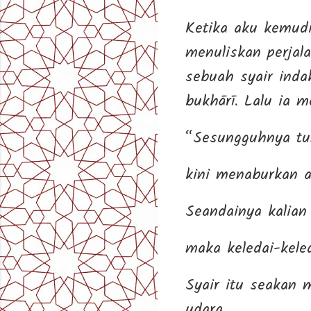
Ketika aku kemudi
menuliskan perjal
sebuah syair indah
bukhārī. Lalu ia 
“Sesungguhnya tun
kini menaburkan a
Seandainya kalian
maka keledai-kele
Syair itu seakan
udara.