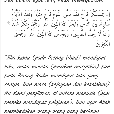
Dan dalam ayat lain, Allah menegaskan:
إِنْ يَمْسَسْكُمْ قَرْحٌ فَقَدْ مَسَّ الْقَوْمَ قَرْحٌ مِثْلُهُ ۚ وَتِلْكَ الْأَيَّامُ
نُدَاوِلُهَا بَيْنَ النَّاسِ وَلِيَعْلَمَ اللَّهُ الَّذِينَ آمَنُوا وَيَتَّخِذَ مِنْكُمْ شُهَدَاءَ ۗ
وَاللَّهُ لَا يُحِبُّ الظَّالِمِينَ. وَلِيُمَحِّصَ اللَّهُ الَّذِينَ آمَنُوا وَيَمْحَقَ
الْكَافِرِينَ
"Jika kamu (pada Perang Uhud) mendapat
luka, maka mereka (pasukan musyrikin) pun
pada Perang Badar mendapat luka yang
serupa. Dan masa (kejayaan dan kekalahan)
itu Kami pergilirkan di antara manusia (agar
mereka mendapat pelajaran). Dan agar Allah
membedakan orang-orang yang beriman