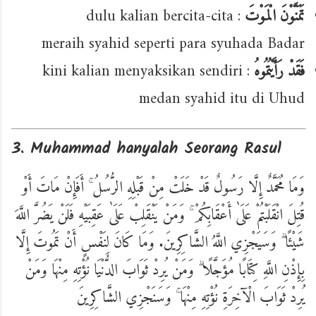
: dulu kalian bercita-cita
تَمَنَّوْنَ الْمَوْتَ
meraih syahid seperti para syuhada Badar
: kini kalian menyaksikan sendiri
فَقَدْ رَأَيْتُمُوهُ
medan syahid itu di Uhud
3. Muhammad hanyalah Seorang Rasul
وَمَا مُحَمَّدٌ إِلَّا رَسُولٌ قَدْ خَلَتْ مِنْ قَبْلِهِ الرُّسُلُ ۚ أَفَإِنْ مَاتَ أَوْ
قُتِلَ انْقَلَبْتُمْ عَلَىٰ أَعْقَابِكُمْ ۚ وَمَنْ يَنْقَلِبْ عَلَىٰ عَقِبَيْهِ فَلَنْ يَضُرَّ اللَّهَ
شَيْئًا ۗ وَسَيَجْزِي اللَّهُ الشَّاكِرِينَ. وَمَا كَانَ لِنَفْسٍ أَنْ تَمُوتَ إِلَّا
بِإِذْنِ اللَّهِ كِتَابًا مُؤَجَّلًا ۗ وَمَنْ يُرِدْ ثَوَابَ الدُّنْيَا نُؤْتِهِ مِنْهَا وَمَنْ
يُرِدْ ثَوَابَ الْآخِرَةِ نُؤْتِهِ مِنْهَا ۚ وَسَنَجْزِي الشَّاكِرِينَ