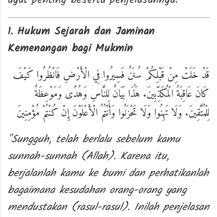
ayat penting beserta penjelasannya:
1. Hukum Sejarah dan Jaminan
Kemenangan bagi Mukmin
قَدْ خَلَتْ مِنْ قَبْلِكُمْ سُنَنٌ فَسِيرُوا فِي الْأَرْضِ فَانْظُرُوا كَيْفَ
كَانَ عَاقِبَةُ الْمُكَذِّبِينَ. هَٰذَا بَيَانٌ لِلنَّاسِ وَهُدًى وَمَوْعِظَةٌ
لِلْمُتَّقِينَ. وَلَا تَهِنُوا وَلَا تَحْزَنُوا وَأَنْتُمُ الْأَعْلَوْنَ إِنْ كُنْتُمْ مُؤْمِنِينَ
"Sungguh, telah berlalu sebelum kamu
sunnah-sunnah (Allah). Karena itu,
berjalanlah kamu ke bumi dan perhatikanlah
bagaimana kesudahan orang-orang yang
mendustakan (rasul-rasul). Inilah penjelasan