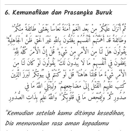
6. Kemunafikan dan Prasangka Buruk
ثُمَّ أَنْزَلَ عَلَيْكُمْ مِنْ بَعْدِ الْغَمِّ أَمَنَةً نُعَاسًا يَغْشَىٰ طَائِفَةً مِنْكُمْ ۖ
وَطَائِفَةٌ قَدْ أَهَمَّتْهُمْ أَنْفُسُهُمْ يَظُنُّونَ بِاللَّهِ غَيْرَ الْحَقِّ ظَنَّ الْجَاهِلِيَّةِ ۖ
يَقُولُونَ هَلْ لَنَا مِنَ الْأَمْرِ مِنْ شَيْءٍ ۗ قُلْ إِنَّ الْأَمْرَ كُلَّهُ لِلَّهِ ۗ
يُخْفُونَ فِي أَنْفُسِهِمْ مَا لَا يُبْدُونَ لَكَ ۖ يَقُولُونَ لَوْ كَانَ لَنَا مِنَ
الْأَمْرِ شَيْءٌ مَا قُتِلْنَا هَاهُنَا ۗ قُلْ لَوْ كُنْتُمْ فِي بُيُوتِكُمْ لَبَرَزَ الَّذِينَ
كُتِبَ عَلَيْهِمُ الْقَتْلُ إِلَىٰ مَضَاجِعِهِمْ ۖ وَلِيَبْتَلِيَ اللَّهُ مَا فِي
صُدُورِكُمْ وَلِيُمَحِّصَ مَا فِي قُلُوبِكُمْ ۗ وَاللَّهُ عَلِيمٌ بِذَاتِ الصُّدُورِ
"Kemudian setelah kamu ditimpa kesedihan,
Dia menurunkan rasa aman kepadamu