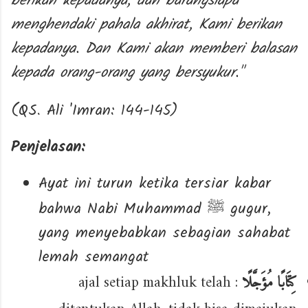
berikan kepadanya, dan barangsiapa
menghendaki pahala akhirat, Kami berikan
kepadanya. Dan Kami akan memberi balasan
kepada orang-orang yang bersyukur."
(QS. Ali 'Imran: 144-145)
Penjelasan:
Ayat ini turun ketika tersiar kabar
bahwa Nabi Muhammad
gugur,
ﷺ
yang menyebabkan sebagian sahabat
lemah semangat
: ajal setiap makhluk telah
كِتَابًا مُؤَجَّلًا