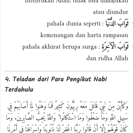
ditentukan Allah, tidak bisa dimajukan
atau diundur
: pahala dunia seperti
ثَوَابَ الدُّنْيَا
kemenangan dan harta rampasan
: pahala akhirat berupa surga
ثَوَابَ الْآخِرَةِ
dan ridha Allah
4. Teladan dari Para Pengikut Nabi
Terdahulu
وَكَأَيِّنْ مِنْ نَبِيٍّ قَاتَلَ مَعَهُ رِبِّيُّونَ كَثِيرٌ فَمَا وَهَنُوا لِمَا أَصَابَهُمْ فِي
سَبِيلِ اللَّهِ وَمَا ضَعُفُوا وَمَا اسْتَكَانُوا ۗ وَاللَّهُ يُحِبُّ الصَّابِرِينَ. وَمَا
كَانَ قَوْلَهُمْ إِلَّا أَنْ قَالُوا رَبَّنَا اغْفِرْ لَنَا ذُنُوبَنَا وَإِسْرَافَنَا فِي أَمْرِنَا