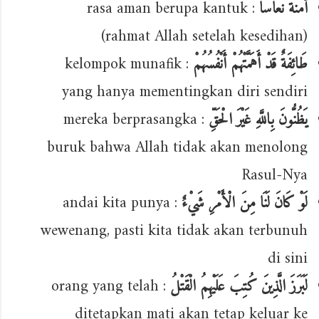
: rasa aman berupa kantuk
أَمَنَةً نُعَاسًا
(rahmat Allah setelah kesedihan)
: kelompok munafik
طَائِفَةٌ قَدْ أَهَمَّتْهُمْ أَنْفُسُهُمْ
yang hanya mementingkan diri sendiri
: mereka berprasangka
يَظُنُّونَ بِاللَّهِ غَيْرَ الْحَقِّ
buruk bahwa Allah tidak akan menolong
Rasul-Nya
: andai kita punya
لَوْ كَانَ لَنَا مِنَ الْأَمْرِ شَيْءٌ
wewenang, pasti kita tidak akan terbunuh
di sini
: orang yang telah
لَبَرَزَ الَّذِينَ كُتِبَ عَلَيْهِمُ الْقَتْلُ
ditetapkan mati akan tetap keluar ke