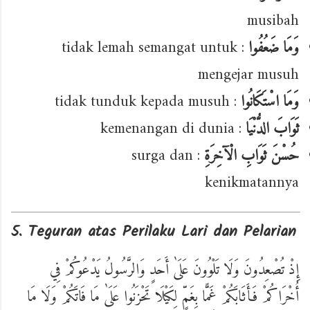
musibah
: tidak lemah semangat untuk
وَمَا ضَعُفُوا
mengejar musuh
: tidak tunduk kepada musuh
وَمَا اسْتَكَانُوا
: kemenangan di dunia
ثَوَابَ الدُّنْيَا
: surga dan
حُسْنَ ثَوَابِ الْآخِرَةِ
kenikmatannya
5. Teguran atas Perilaku Lari dan Pelarian
إِذْ تُصْعِدُونَ وَلَا تَلْوُونَ عَلَىٰ أَحَدٍ وَالرَّسُولُ يَدْعُوكُمْ فِي
أُخْرَاكُمْ فَأَثَابَكُمْ غَمًّا بِغَمٍّ لِكَيْلَا تَحْزَنُوا عَلَىٰ مَا فَاتَكُمْ وَلَا مَا