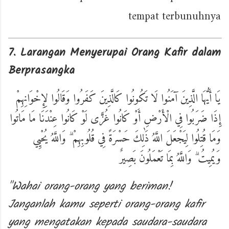
tempat terbunuhnya
7. Larangan Menyerupai Orang Kafir dalam
Berprasangka
يَا أَيُّهَا الَّذِينَ آمَنُوا لَا تَكُونُوا كَالَّذِينَ كَفَرُوا وَقَالُوا لِإِخْوَانِهِمْ
إِذَا ضَرَبُوا فِي الْأَرْضِ أَوْ كَانُوا غُزًّى لَوْ كَانُوا عِنْدَنَا مَا مَاتُوا
وَمَا قُتِلُوا لِيَجْعَلَ اللَّهُ ذَٰلِكَ حَسْرَةً فِي قُلُوبِهِمْ ۗ وَاللَّهُ يُحْيِي
وَيُمِيتُ ۗ وَاللَّهُ بِمَا تَعْمَلُونَ بَصِيرٌ
"Wahai orang-orang yang beriman!
Janganlah kamu seperti orang-orang kafir
yang mengatakan kepada saudara-saudara