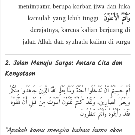
menimpamu berupa korban jiwa dan luka
: kamulah yang lebih tinggi
وَأَنْتُمُ الْأَعْلَوْنَ
derajatnya, karena kalian berjuang di
jalan Allah dan syuhada kalian di surga
2. Jalan Menuju Surga: Antara Cita dan
Kenyataan
أَمْ حَسِبْتُمْ أَنْ تَدْخُلُوا الْجَنَّةَ وَلَمَّا يَعْلَمِ اللَّهُ الَّذِينَ جَاهَدُوا مِنْكُمْ
وَيَعْلَمَ الصَّابِرِينَ. وَلَقَدْ كُنْتُمْ تَمَنَّوْنَ الْمَوْتَ مِنْ قَبْلِ أَنْ تَلْقَوْهُ
فَقَدْ رَأَيْتُمُوهُ وَأَنْتُمْ تَنْظُرُونَ
"Apakah kamu mengira bahwa kamu akan