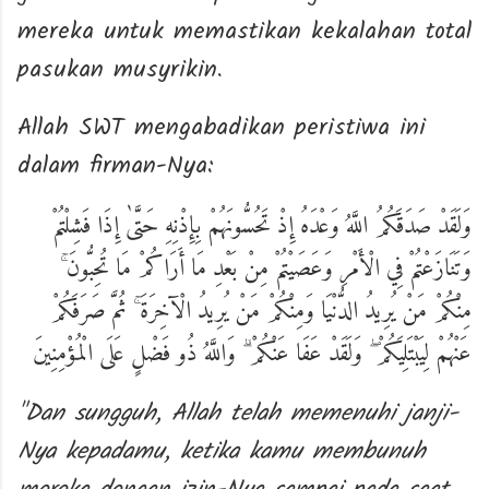
mereka untuk memastikan kekalahan total
pasukan musyrikin.
Allah SWT mengabadikan peristiwa ini
dalam firman-Nya:
وَلَقَدْ صَدَقَكُمُ اللَّهُ وَعْدَهُ إِذْ تَحُسُّونَهُمْ بِإِذْنِهِ حَتَّىٰ إِذَا فَشِلْتُمْ
وَتَنَازَعْتُمْ فِي الْأَمْرِ وَعَصَيْتُمْ مِنْ بَعْدِ مَا أَرَاكُمْ مَا تُحِبُّونَ ۚ
مِنْكُمْ مَنْ يُرِيدُ الدُّنْيَا وَمِنْكُمْ مَنْ يُرِيدُ الْآخِرَةَ ۚ ثُمَّ صَرَفَكُمْ
عَنْهُمْ لِيَبْتَلِيَكُمْ ۖ وَلَقَدْ عَفَا عَنْكُمْ ۗ وَاللَّهُ ذُو فَضْلٍ عَلَى الْمُؤْمِنِينَ
"Dan sungguh, Allah telah memenuhi janji-
Nya kepadamu, ketika kamu membunuh