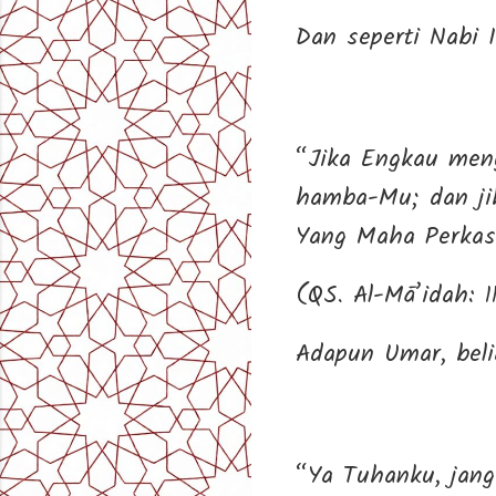
Dan seperti Nabi I
“Jika Engkau men
hamba-Mu; dan ji
Yang Maha Perkasa
(QS. Al-Mā’idah: 1
Adapun Umar, beli
“Ya Tuhanku, jang