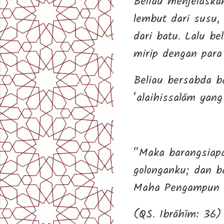
Beliau menjelaska
lembut dari susu,
dari batu. Lalu 
mirip dengan para
Beliau bersabda 
‘alaihissalām yang
“Maka barangsiap
golonganku; dan 
Maha Pengampun l
(QS. Ibrāhīm: 36)