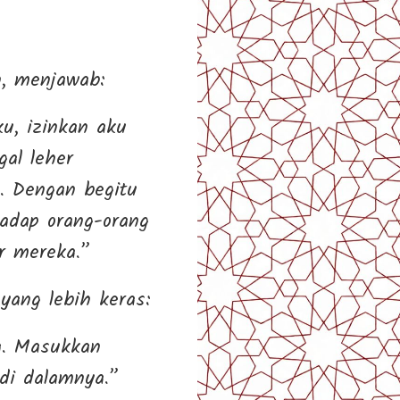
n, menjawab:
u, izinkan aku
gal leher
. Dengan begitu
hadap orang-orang
r mereka.”
yang lebih keras:
a. Masukkan
di dalamnya.”