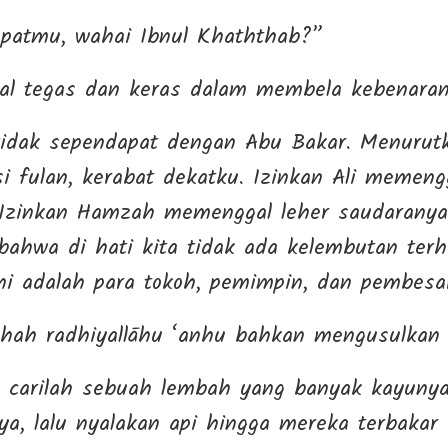
patmu, wahai Ibnul Khaththab?”
nal tegas dan keras dalam membela kebenara
tidak sependapat dengan Abu Bakar. Menurutk
i fulan, kerabat dekatku. Izinkan Ali memeng
. Izinkan Hamzah memenggal leher saudaranya
bahwa di hati kita tidak ada kelembutan ter
ni adalah para tokoh, pemimpin, dan pembesa
hah radhiyallāhu ‘anhu bahkan mengusulkan 
, carilah sebuah lembah yang banyak kayuny
a, lalu nyalakan api hingga mereka terbakar 