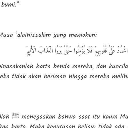
s bumi.”
Musa ‘alaihissalām yang memohon:
شْدُدْ عَلَىٰ قُلُوبِهِمْ فَلَا يُؤْمِنُوا حَتَّىٰ يَرَوُا الْعَذَابَ الْأَلِيمَ
inasakanlah harta benda mereka, dan kuncila
eka tidak akan beriman hingga mereka melih
uslimin sedang
n harta. Maka keputusan beliau: tidak ada 