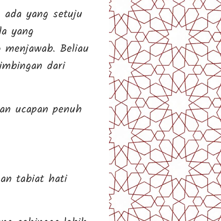
: ada yang setuju
la yang
imbingan dari
gan ucapan penuh