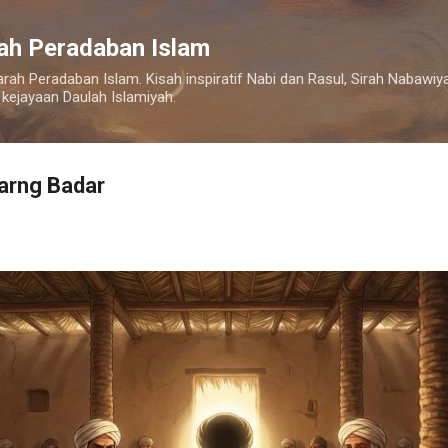
Langsung ke konten utama
rah Peradaban Islam
arah Peradaban Islam. Kisah inspiratif Nabi dan Rasul, Sirah Nabaw
 kejayaan Daulah Islamiyah.
arng Badar