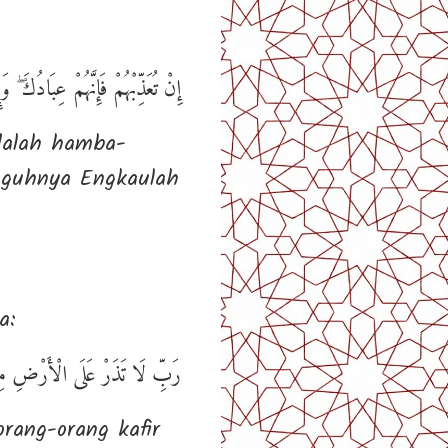
إِنْ تُعَذِّبْهُمْ فَإِنَّهُمْ عِبَادُكَ ۖ و
dalah hamba-
guhnya Engkaulah
a:
رَبِّ لَا تَذَرْ عَلَى الْأَرْضِ مِنَ
rang-orang kafir