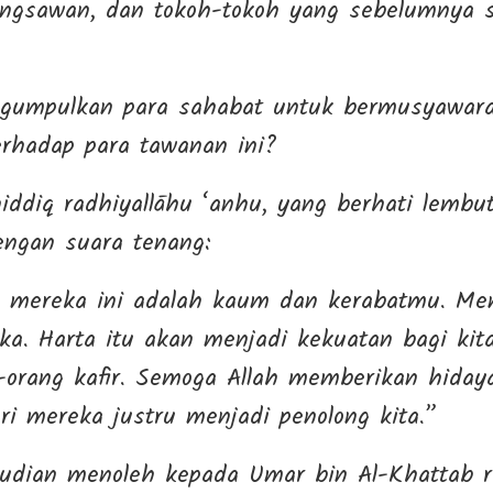
angsawan, dan tokoh-tokoh yang sebelumnya s
erhadap para tawanan ini?
ddiq radhiyallāhu ‘anhu, yang berhati lembu
engan suara tenang:
, mereka ini adalah kaum dan kerabatmu. Men
ka. Harta itu akan menjadi kekuatan bagi kit
orang kafir. Semoga Allah memberikan hiday
ri mereka justru menjadi penolong kita.”
ullah ﷺ kemudian menoleh kepada Umar bin Al-Khattab