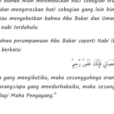
n bahwa Allah melembutkan hati sebagian ora
 dan mengeraskan hati sebagian yang lain hin
beliau menyebutkan bahwa Abu Bakar dan Uma
 nabi terdahulu.
bahwa perumpamaan Abu Bakar seperti Nabi I
 berkata:
ْ عَصَانِي فَإِنَّكَ غَفُورٌ رَّحِيمٌ
a yang mengikutiku, maka sesungguhnya oran
barangsiapa yang mendurhakaiku, maka sesun
agi Maha Penyayang.”