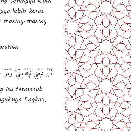
ng sehingga lebih
gga lebih keras
r masing-masing
brahim
فَمَنْ تَبِعَنِي فَإِنَّهُ مِنِّي ۖ وَمَن
g itu termasuk
gguhnya Engkau,