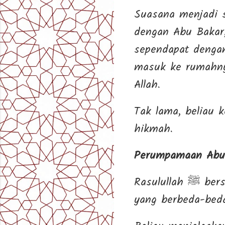
Suasana menjadi s
dengan Abu Bakar
sependapat dengan Ibnu Rawahah
masuk ke rumahny
Allah.
Tak lama, beliau
hikmah.
Perumpamaan Abu
Rasulullah ﷺ bersabda bahwa Allah menciptakan manusia dengan tabiat hati
yang berbeda-bed