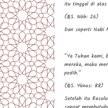
itu tinggal di ata
(QS. Nūh: 26)
Dan seperti Nabi 
“Ya Tuhan kami, b
mereka, maka mer
pedih.”
(QS. Yūnus: 88)
Setelah itu Rasulullah ﷺ menegaskan bahwa saat itu kaum M
sangat membutuhka