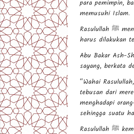
para pemimpin, b
memusuhi Islam.
Rasulullah ﷺ mengumpulkan para sahabat untuk bermusyawarah: apa yang
harus dilakukan t
Abu Bakar Ash-Shi
sayang, berkata d
“Wahai Rasulullah
tebusan dari mere
menghadapi orang-
sehingga suatu ha
Rasul