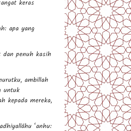
angat keras
t dan penuh kasih
urutku, ambillah
a untuk
ah kepada mereka,
 radhiyallāhu ‘anhu: