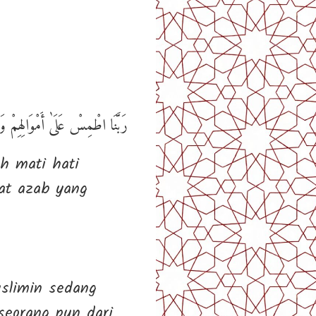
رَبَّنَا اطْمِسْ عَلَىٰ أَمْوَالِهِمْ وَا
h mati hati
at azab yang
seorang pun dari