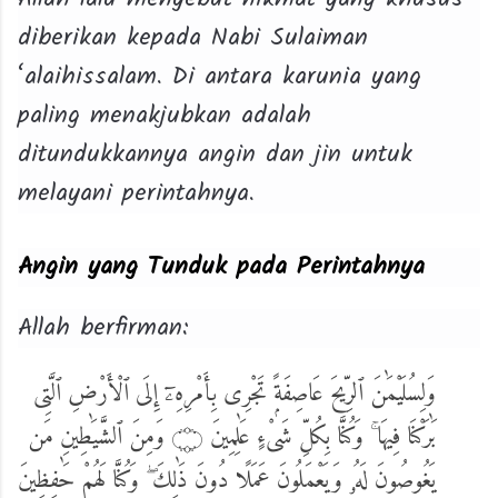
diberikan kepada Nabi Sulaiman
‘alaihissalam. Di antara karunia yang
paling menakjubkan adalah
ditundukkannya angin dan jin untuk
melayani perintahnya.
Angin yang Tunduk pada Perintahnya
Allah berfirman:
وَلِسُلَيْمَٰنَ ٱلرِّيحَ عَاصِفَةًۭ تَجْرِى بِأَمْرِهِۦٓ إِلَى ٱلْأَرْضِ ٱلَّتِى
بَٰرَكْنَا فِيهَا ۚ وَكُنَّا بِكُلِّ شَىْءٍ عَٰلِمِينَ ۝ وَمِنَ ٱلشَّيَٰطِينِ مَن
يَغُوصُونَ لَهُۥ وَيَعْمَلُونَ عَمَلًا دُونَ ذَٰلِكَ ۖ وَكُنَّا لَهُمْ حَٰفِظِينَ