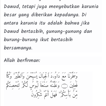
Dawud, tetapi juga menyebutkan karunia
besar yang diberikan kepadanya. Di
antara karunia itu adalah bahwa jika
Dawud bertasbih, gunung-gunung dan
burung-burung ikut bertasbih
bersamanya.
Allah berfirman:
وَسَخَّرْنَا مَعَ دَاوُۥدَ ٱلْجِبَالَ يُسَبِّحْنَ وَٱلطَّيْرَ ۚ وَكُنَّا
فَٰعِلِينَ ۝ وَعَلَّمْنَٰهُ صَنْعَةَ لَبُوسٍۢ لَّكُمْ لِتُحْصِنَكُم
مِّنۢ بَأْسِكُمْ ۖ فَهَلْ أَنتُمْ شَٰكِرُونَ