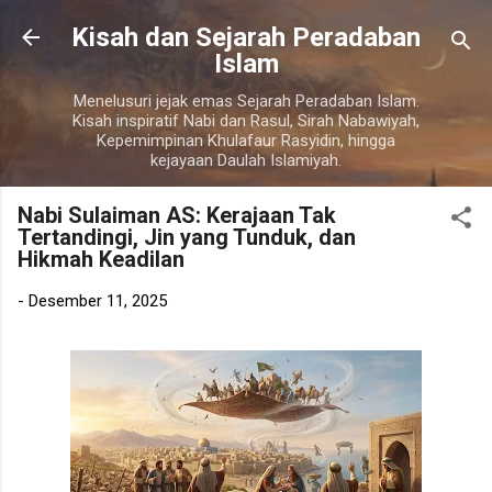
Langsung ke konten utama
Kisah dan Sejarah Peradaban
Islam
Menelusuri jejak emas Sejarah Peradaban Islam.
Kisah inspiratif Nabi dan Rasul, Sirah Nabawiyah,
Kepemimpinan Khulafaur Rasyidin, hingga
kejayaan Daulah Islamiyah.
Nabi Sulaiman AS: Kerajaan Tak
Tertandingi, Jin yang Tunduk, dan
Hikmah Keadilan
-
Desember 11, 2025