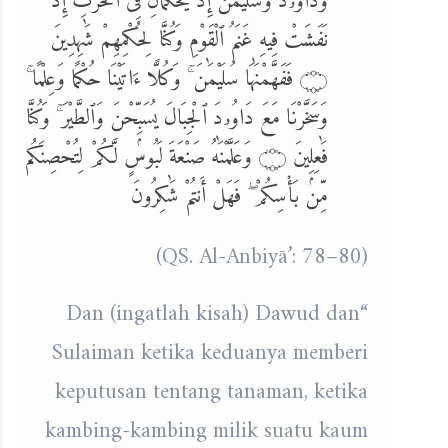
وَدَاوُۥدَ وَسُلَيْمَٰنَ إِذْ يَحْكُمَانِ فِى ٱلْحَرْثِ إِذْ
نَفَشَتْ فِيهِ غَنَمُ ٱلْقَوْمِ وَكُنَّا لِحُكْمِهِمْ شَٰهِدِينَ
۝ فَفَهَّمْنَٰهَا سُلَيْمَٰنَ ۚ وَكُلًّا ءَاتَيْنَا حُكْمًا وَعِلْمًا ۚ
وَسَخَّرْنَا مَعَ دَاوُۥدَ ٱلْجِبَالَ يُسَبِّحْنَ وَٱلطَّيْرَ ۚ وَكُنَّا
فَٰعِلِينَ ۝ وَعَلَّمْنَٰهُ صَنْعَةَ لَبُوسٍۢ لَّكُمْ لِتُحْصِنَكُم
مِّنۢ بَأْسِكُمْ ۖ فَهَلْ أَنتُمْ شَٰكِرُونَ
(QS. Al-Anbiyā’: 78–80)
“Dan (ingatlah kisah) Dawud dan
Sulaiman ketika keduanya memberi
keputusan tentang tanaman, ketika
kambing-kambing milik suatu kaum