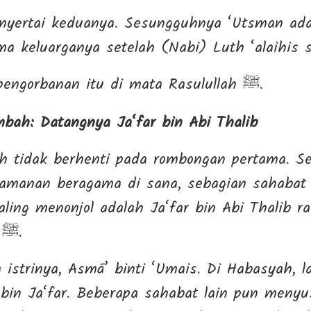
nyertai keduanya. Sesungguhnya ‘Utsman ada
ma keluarganya setelah (Nabi) Luth ‘alaihis 
Betapa agungnya pengorbanan itu di mata Rasulullah ﷺ.
ah: Datangnya Ja‘far bin Abi Thalib
h tidak berhenti pada rombongan pertama. Se
amanan beragama di sana, sebagian sahabat 
ling menonjol adalah Ja‘far bin Abi Thalib ra
sepupu Rasulullah ﷺ.
istrinya, Asmā’ binti ‘Umais. Di Habasyah, la
 bin Ja‘far. Beberapa sahabat lain pun menyu