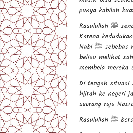
masih bisa sedikit
punya kabilah kua
Rasulullah ﷺ sendiri dilindungi oleh Allah dan oleh pamannya, Abu Thalib.
Karena kedudukan 
Nabi ﷺ sebebas mereka menyakiti para sahabat. Namun Nabi ﷺ sedih, karena
beliau melihat sa
membela mereka se
Di tengah situasi
hijrah ke negeri 
seorang raja Nasra
Rasulu