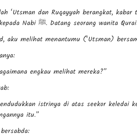
elah ‘Utsman dan Ruqayyah berangkat, kabar 
terlambat sampai kepada Nabi ﷺ. Datang seorang wa
 aku melihat menantumu (‘Utsman) bersama
ﷺ bertanya:
agaimana engkau melihat mereka?”
ab:
endudukkan istrinya di atas seekor keledai ke
ngannya itu.”
ah ﷺ pun bersabda: