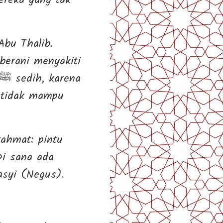
mereka yang tak
berani menyakiti
i tidak mampu
rahmat: pintu
Di sana ada
asyi (Negus).