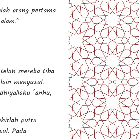
lah orang pertama
salam.”
telah mereka tiba
lain menyusul.
dhiyallahu ‘anhu,
hirlah putra
sul. Pada