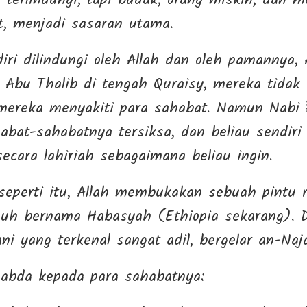
 terlindungi, tapi budak, orang miskin, dan 
t, menjadi sasaran utama.
Abu Thalib di tengah Quraisy, mereka tidak 
habat-sahabatnya tersiksa, dan beliau sendir
cara lahiriah sebagaimana beliau ingin.
 seperti itu, Allah membukakan sebuah pintu 
jauh bernama Habasyah (Ethiopia sekarang). 
ni yang terkenal sangat adil, bergelar an-Naj
llah ﷺ bersabda kepada para sahabatnya: