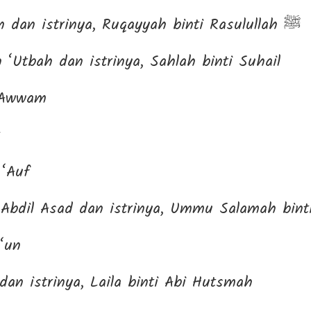
‘Utsman bin ‘Affan dan istrinya, Ruqayyah binti Rasulullah ﷺ
 ‘Utbah dan istrinya, Sahlah binti Suhail
-‘Awwam
 ‘Auf
‘Abdil Asad dan istrinya, Ummu Salamah bin
‘un
dan istrinya, Laila binti Abi Hutsmah