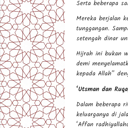
Serta beberapa sa
Mereka berjalan k
tunggangan. Sampa
setengah dinar u
Hijrah ini bukan 
demi menyelamatka
kepada Allah” de
‘Utsman dan Ruqa
Dalam beberapa r
keluarganya di jal
‘Affan radhiyallah