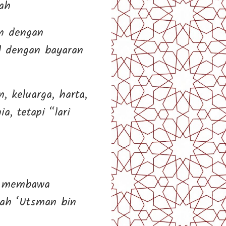
rah
an dengan
l dengan bayaran
 keluarga, harta,
, tetapi “lari
ah membawa
alah ‘Utsman bin