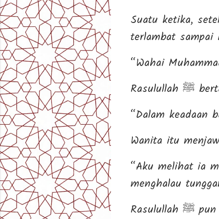
Suatu ketika, set
“Wahai Muhammad,
Rasulullah 
“Dalam keadaan b
Wanita itu menjaw
“Aku melihat ia m
menghalau tungga
Rasulull