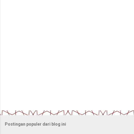
n
t
a
r
Postingan populer dari blog ini