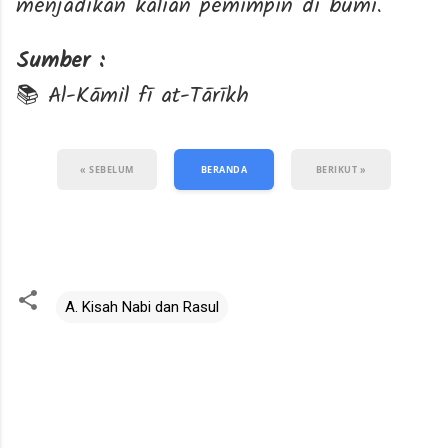
menjadikan kalian pemimpin di bumi.”
Sumber :
📚 Al-Kāmil fī at-Tārīkh
« SEBELUM
BERANDA
BERIKUT »
A. Kisah Nabi dan Rasul
K
o
m
e