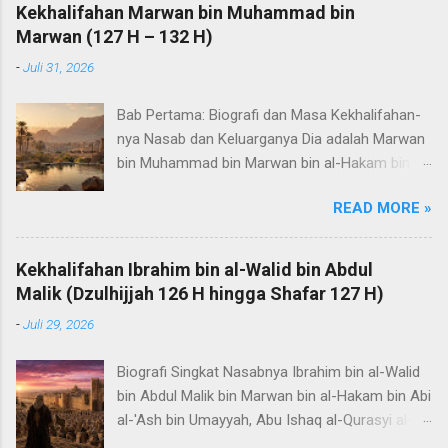
Kekhalifahan Marwan bin Muhammad bin
Marwan (127 H – 132 H)
-
Juli 31, 2026
Bab Pertama: Biografi dan Masa Kekhalifahan-
nya Nasab dan Keluarganya Dia adalah Marwan
bin Muhammad bin Marwan bin al-Hakam bin
Abi al-'Ash bin Umayyah, seorang Quraisy dari
READ MORE »
Bani Umayyah, bergelar Abu Abdil Malik, Amirul
Mukminin. Ia dikenal dengan julukan al-Himar
(keledai) karena kesabarannya yang luar biasa
Kekhalifahan Ibrahim bin al-Walid bin Abdul
dalam menghadapi kesulitan dan beratnya
Malik (Dzulhijjah 126 H hingga Shafar 127 H)
peperangan. Ibunya adalah seorang budak
-
Juli 29, 2026
wanita (amah) dari suku Kurdi yang bernama
Lubabah. Ia lahir pada tahun 73 H di wilayah
Biografi Singkat Nasabnya Ibrahim bin al-Walid
Jazirah Furatiyah (Mesopotamia) dan
bin Abdul Malik bin Marwan bin al-Hakam bin Abi
merupakan khalifah terakhir dari Bani Umayyah.
al-'Ash bin Umayyah, Abu Ishaq al-Qurasyi al-
Di antara anak-anaknya adalah: Yazid. Ramlah,
Umawi. Ibunya adalah seorang ummu walad