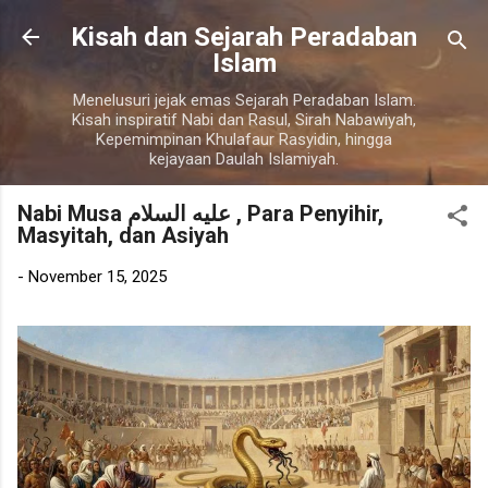
Langsung ke konten utama
Kisah dan Sejarah Peradaban
Islam
Menelusuri jejak emas Sejarah Peradaban Islam.
Kisah inspiratif Nabi dan Rasul, Sirah Nabawiyah,
Kepemimpinan Khulafaur Rasyidin, hingga
kejayaan Daulah Islamiyah.
Nabi Musa عليه السلام , Para Penyihir,
Masyitah, dan Asiyah
-
November 15, 2025