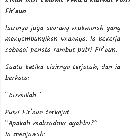
Kisah Istri Kharbil: Penata Rambut Putri
Fir’aun
Istrinya juga seorang mukminah yang
menyembunyikan imannya. Ia bekerja
sebagai penata rambut putri Fir’aun.
Suatu ketika sisirnya terjatuh, dan ia
berkata:
“Bismillah.”
Putri Fir’aun terkejut.
“Apakah maksudmu ayahku?”
Ia menjawab: